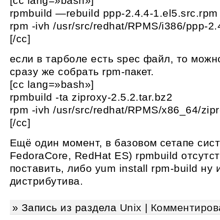
[cc lang=»bash»]
rpmbuild —rebuild ppp-2.4.4-1.el5.src.rpm
rpm -ivh /usr/src/redhat/RPMS/i386/ppp-2.
[/cc]
если в тарболе есть spec файл, то можн
сразу же собрать rpm-пакет.
[cc lang=»bash»]
rpmbuild -ta ziproxy-2.5.2.tar.bz2
rpm -ivh /usr/src/redhat/RPMS/x86_64/zip
[/cc]
Ещё один момент, в базовом сетапе сис
FedoraCore, RedHat ES) rpmbuild отсутст
поставить, либо yum install rpm-build ну 
дистрибутива.
» Запись из раздела
Unix
|
Комментиров