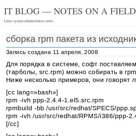
IT BLOG — NOTES ON A FIEL
Linux system administrators notes.
сборка rpm пакета из исходник
Запись создана 11 апреля, 2008
Для порядка в системе, софт поставляе
(тарболы, src.rpm) можно собирать в rpm
Ниже несколько примеров, они говорят 
[cc lang=»bash»]
rpm -ivh ppp-2.4.4-1.el5.src.rpm
rpmbuild -bb /usr/src/redhat/SPECS/ppp.s
rpm -ivh /usr/src/redhat/RPMS/i386/ppp-2.
[/cc]