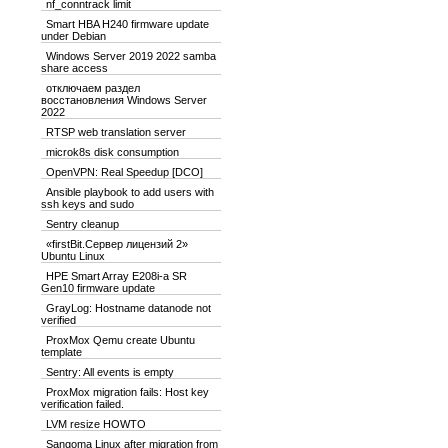
nf_conntrack limit
Smart HBA H240 firmware update
under Debian
Windows Server 2019 2022 samba
share access
отключаем раздел
восстановления Windows Server
2022
RTSP web translation server
microk8s disk consumption
OpenVPN: Real Speedup [DCO]
Ansible playbook to add users with
ssh keys and sudo
Sentry cleanup
«firstBit.Сервер лицензий 2»
Ubuntu Linux
HPE Smart Array E208i-a SR
Gen10 firmware update
GrayLog: Hostname datanode not
verified
ProxMox Qemu create Ubuntu
template
Sentry: All events is empty
ProxMox migration fails: Host key
verification failed.
LVM resize HOWTO
Sangoma Linux after migration from