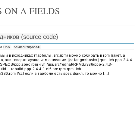
 ON A FIELDS
дников (source code)
ла
Unix
|
Комментировать
мый в исходниках (тарболы, src.rpm) можно собирать в rpm пакет, а
, они говорят лучше чем описание: [cc lang=»bash»] rpm -ivh ppp-2.4.4-
at/SPECS/ppp.spec rpm -ivh /usr/src/redhat/RPMS/i386/ppp-2.4.3-
uild —rebuild ppp-2.4.4-1.el5.src.rpm rpm -ivh
.i386.rpm [/cc] если в тарболе есть spec файл, то можно […]