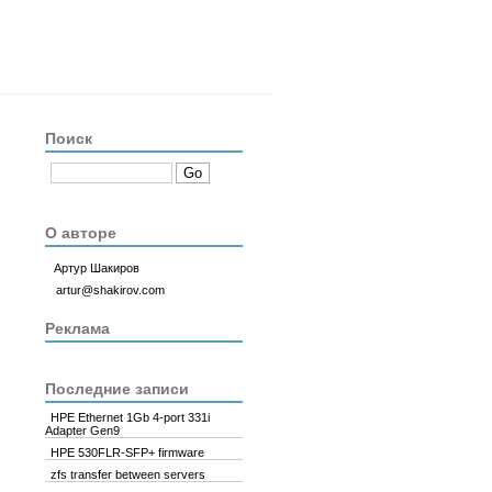
Поиск
О авторе
Артур Шакиров
artur@shakirov.com
Реклама
Последние записи
HPE Ethernet 1Gb 4-port 331i
Adapter Gen9
HPE 530FLR-SFP+ firmware
zfs transfer between servers