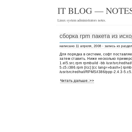
IT BLOG — NOTES
Linux system administrators notes.
сборка rpm пакета из исхо
написано 11 апреля, 2008 - запись из разде
Для порядка в системе, софт поставляе
затем ставить. Ниже несколько примеров
1.el5.src.rpm rpmbuild -bb /usr/src/redh
5.c5.i386.rpm [/cc] [cc lang=»bash»] rpmb
/usr/src/redhat/RPMS/i386/ppp-2.4.3-5.c5
Читать дальше..>>