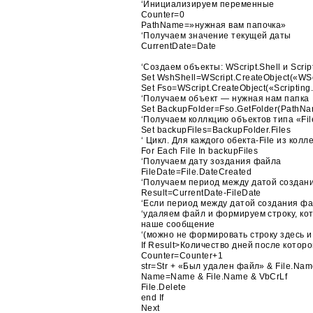
‘Инициализируем переменные
Counter=0
PathName=»нужная вам папочка»
‘Получаем значение текущей даты
CurrentDate=Date
‘Создаем объекты: WScript.Shell и Scrip
Set WshShell=WScript.CreateObject(«WSc
Set Fso=WScript.CreateObject(«Scripting
‘Получаем объект — нужная нам папка
Set BackupFolder=Fso.GetFolder(PathN
‘Получаем коллкцию объектов типа «Fil
Set backupFiles=BackupFolder.Files
‘ Цикл. Для каждого обекта-File из колл
For Each File In backupFiles
‘Получаем дату зоздания файла
FileDate=File.DateCreated
‘Получаем период между датой создан
Result=CurrentDate-FileDate
‘Если период между датой создания фа
‘удаляем файл и формируем строку, кот
наше сообщение
‘(можно не формировать строку здесь и
If Result>Количество дней после котор
Counter=Counter+1
str=Str + «Был удален файл» & File.Nam
Name=Name & File.Name & VbCrLf
File.Delete
end If
Next