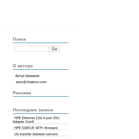
Поиск
О авторе
Артур Шакиров
artur@shakirov.com
Реклама
Последние записи
HPE Ethernet 1Gb 4-port 331i
Adapter Gen9
HPE 530FLR-SFP+ firmware
zfs transfer between servers