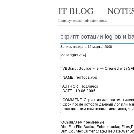
IT BLOG — NOTES
Linux system administrators notes.
скрипт ротации log-ов и b
Запись создана 12 марта, 2008
[cc lang=»vb»]
‘================================
‘
‘ VBScript Source File — Created with SA
‘
‘ NAME: remlogs.vbs
‘
‘ AUTHOR: Подлячок
‘ DATE : 19.06.2005
‘
‘ COMMENT: Скриптик для автоматическо
‘ Срок после которго данный лог или б
‘ гражданским самосознанием, исходя 
‘================================
‘Объявляем пременные
Dim Fso,File,BackupFolder,backupFiles,
Dim Counter,CurrentDate,FileDate,WshShe