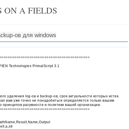
 ON A FIELDS
ackup-ов для windows
==========================================
PIEN Technologies PrimalScript 3.1
го удаления log-ов и backup-ов, срок актуальности которых истек.
экап вам уже точно не понадобиться определяется только вашим
из принципов разумности и политики вашей организации.
==========================================
PathName,Result,Name,Output
ll,a,str