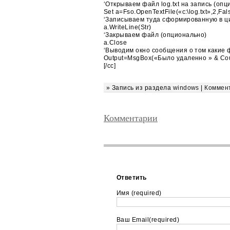
‘Открываем файл log.txt на запись (оп
Set a=Fso.OpenTextFile(«c:\log.txt»,2,Fal
‘Записываем туда сформированную в ци
a.WriteLine(Str)
‘Закрываем файл (опционально)
a.Close
‘Выводим окно сообщения о том какие
Output=MsgBox(«Было удаленно » & Coun
[/cc]
» Запись из раздела
windows
|
Коммен
Комментарии
Ответить
Имя (required)
Ваш Email(required)