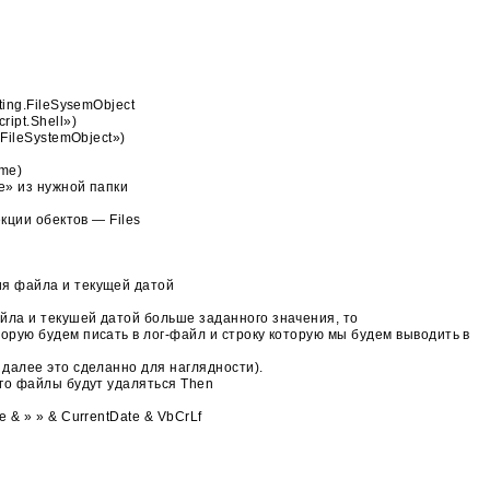
ting.FileSysemObject
ript.Shell»)
.FileSystemObject»)
ame)
e» из нужной папки
екции обектов — Files
ия файла и текущей датой
йла и текушей датой больше заданного значения, то
орую будем писать в лог-файл и строку которую мы будем выводить в
 далее это сделанно для наглядности).
ого файлы будут удаляться Then
e & » » & CurrentDate & VbCrLf