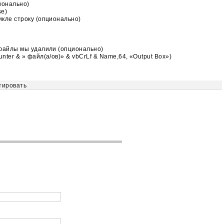
ционально)
se)
кле строку (опционально)
 файлы мы удалили (опционально)
ter & » файл(а/ов)» & vbCrLf & Name,64, «Output Box»)
тировать