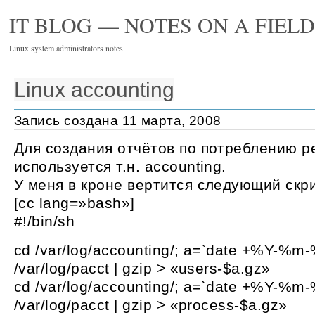
IT BLOG — NOTES ON A FIEL
Linux system administrators notes.
Linux accounting
Запись создана 11 марта, 2008
Для создания отчётов по потреблению р
используется т.н. accounting.
У меня в кроне вертится следующий скри
[cc lang=»bash»]
#!/bin/sh
cd /var/log/accounting/; a=`date +%Y-%
/var/log/pacct | gzip > «users-$a.gz»
cd /var/log/accounting/; a=`date +%Y-%
/var/log/pacct | gzip > «process-$a.gz»