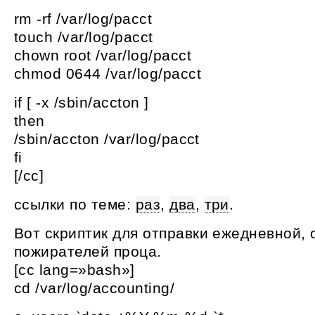
rm -rf /var/log/pacct
touch /var/log/pacct
chown root /var/log/pacct
chmod 0644 /var/log/pacct
if [ -x /sbin/accton ]
then
/sbin/accton /var/log/pacct
fi
[/cc]
ссылки по теме:
раз
,
два
,
три
.
Вот скриптик для отправки ежедневной, 
пожирателей проца.
[cc lang=»bash»]
cd /var/log/accounting/