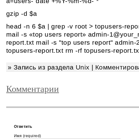
a=users-`date +%Y-%m-%d-`*
gzip -d $a
head -n 6 $a | grep -v root > topusers-repor
mail -s «top users report» admin-1@your_m
report.txt mail -s "top users report" admi
topusers-report.txt rm -rf topusers-report.tx
» Запись из раздела
Unix
|
Комментиров
Комментарии
Ответить
Имя (required)