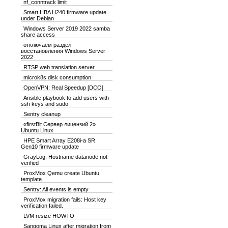
nf_conntrack limit
Smart HBA H240 firmware update
under Debian
Windows Server 2019 2022 samba
share access
отключаем раздел
восстановления Windows Server
2022
RTSP web translation server
microk8s disk consumption
OpenVPN: Real Speedup [DCO]
Ansible playbook to add users with
ssh keys and sudo
Sentry cleanup
«firstBit.Сервер лицензий 2»
Ubuntu Linux
HPE Smart Array E208i-a SR
Gen10 firmware update
GrayLog: Hostname datanode not
verified
ProxMox Qemu create Ubuntu
template
Sentry: All events is empty
ProxMox migration fails: Host key
verification failed.
LVM resize HOWTO
Sangoma Linux after migration from