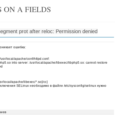
 ON A FIELDS
segment prot after reloc: Permission denied
озникает ошибка:
 /usr/local/apache/conf/httpd.conf:
hp5.so into server: /usr/local/apache/libexec/libphp5.so: cannot restore
ed
:
sr/local/apache/libexec/*.so[/cc]
тключения SELinux необходимо в файле /etc/sysconfig/selinux нужно
риев