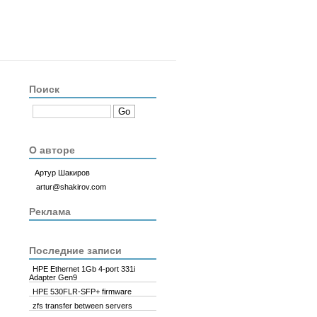
Поиск
О авторе
Артур Шакиров
artur@shakirov.com
Реклама
Последние записи
HPE Ethernet 1Gb 4-port 331i
Adapter Gen9
HPE 530FLR-SFP+ firmware
zfs transfer between servers