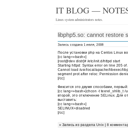
IT BLOG — NOTES
Linux system administrators notes.
libphp5.so: cannot restore 
Запись создана 1 июля, 2008
После установки php на Centos Linux в
[cc lang=»bash»]
[root@dev distr]# /etc/init.d/httpd start
Starting httpd: Syntax error on line 205 of
Cannot load /usr/local/apache/libexec/libp
segment prot after reloc: Permission deni
[/cc]
Фиксится это двумя способами, первый
[cc lang=»bash»]chcon -t texrel_shlib_t /u
второй, это отключение SELinux. Для о
выставить:
[cc lang=»bash»]
SELINUX=disabled
[/cc]
» Запись из раздела
Unix
|
8 коммента