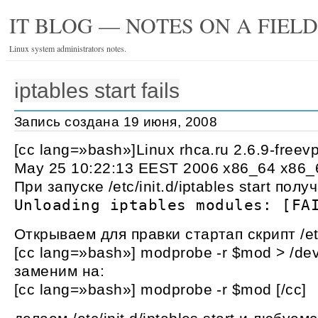
IT BLOG — NOTES ON A FIEL
Linux system administrators notes.
iptables start fails
Запись создана 19 июня, 2008
[cc lang=»bash»]Linux rhca.ru 2.6.9-free
May 25 10:22:13 EEST 2006 x86_64 x86_6
При запуске /etc/init.d/iptables start пол
Unloading iptables modules: [FA
Открываем для правки стартап скрипт /etc/
[cc lang=»bash»] modprobe -r $mod > /dev/
заменим на:
[cc lang=»bash»] modprobe -r $mod [/cc]