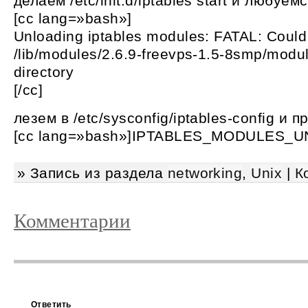
делаем /etc/init.d/iptables start и любуе
[cc lang=»bash»]
Unloading iptables modules: FATAL: Could
/lib/modules/2.6.9-freevps-1.5-8smp/modul
directory
[/cc]
лезем в /etc/sysconfig/iptables-config и п
[cc lang=»bash»]IPTABLES_MODULES_U
» Запись из раздела
networking
,
Unix
|
К
Комментарии
Ответить