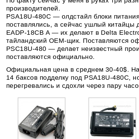
По факту сейчас у меня в руках три раз
производителей.
PSA18U-480C — олдстайл блоки питания
поставлялись, а сейчас ушлый китайцы 
EADP-18CB A — их делают в Delta Electr
тайландский OEM-щик. Поставляются о
PSC18U-480 — делает неизвестный прои
поставляются официально.
Официальная цена в среднем 30-40$. На
14 баксов подделку под PSA18U-480C, но
перегревались и сдохли через пару часо