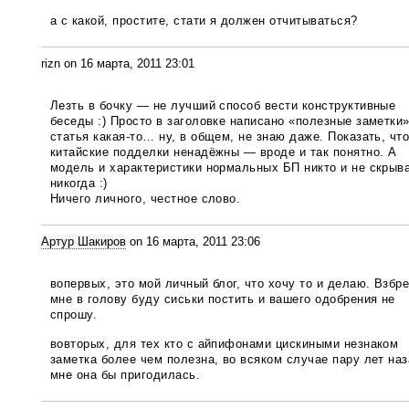
а с какой, простите, стати я должен отчитываться?
rizn on 16 марта, 2011 23:01
Лезть в бочку — не лучший способ вести конструктивные
беседы :) Просто в заголовке написано «полезные заметки»
статья какая-то… ну, в общем, не знаю даже. Показать, чт
китайские подделки ненадёжны — вроде и так понятно. А
модель и характеристики нормальных БП никто и не скрыв
никогда :)
Ничего личного, честное слово.
Артур Шакиров
on 16 марта, 2011 23:06
вопервых, это мой личный блог, что хочу то и делаю. Взбр
мне в голову буду сиськи постить и вашего одобрения не
спрошу.
вовторых, для тех кто с айпифонами цискиными незнаком
заметка более чем полезна, во всяком случае пару лет на
мне она бы пригодилась.