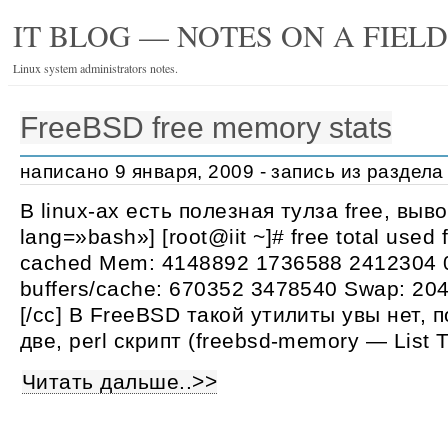
IT BLOG — NOTES ON A FIEL
Linux system administrators notes.
FreeBSD free memory stats
написано 9 января, 2009 - запись из раздел
В linux-ах есть полезная тулза free, выв
lang=»bash»] [root@iit ~]# free total used 
cached Mem: 4148892 1736588 2412304 0
buffers/cache: 670352 3478540 Swap: 2
[/cc] В FreeBSD такой утилиты увы нет, 
две, perl скрипт (freebsd-memory — List 
Читать дальше..>>