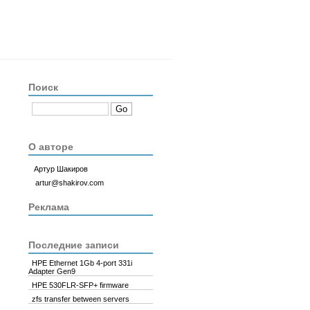
Поиск
О авторе
Артур Шакиров
artur@shakirov.com
Реклама
Последние записи
HPE Ethernet 1Gb 4-port 331i
Adapter Gen9
HPE 530FLR-SFP+ firmware
zfs transfer between servers