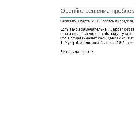
Openfire решение пробле
написано 9 марта, 2008 - запись из раздела
Есть такой замечательный Jabber сервер,
настраивается через вебморду, туча п
что в оффлайновых сообщениях кривитс
1. Mysql база должна быть в utf-8 2. в 
Читать дальше..>>