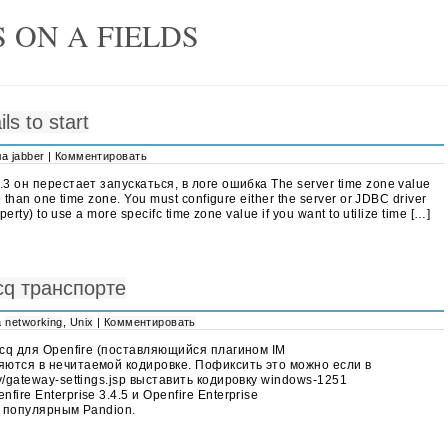
 ON A FIELDS
ls to start
ела
jabber
|
Комментировать
3 он перестает запускаться, в логе ошибка The server time zone value
 than one time zone. You must configure either the server or JDBC driver
erty) to use a more specifc time zone value if you want to utilize time […]
cq транспорте
а
networking
,
Unix
|
Комментировать
icq для Openfire (поставляющийся плагином IM
ются в нечитаемой кодировке. Пофиксить это можно если в
/gateway-settings.jsp выставить кодировку windows-1251
re Enterprise 3.4.5 и Openfire Enterprise
и популярным Pandion.