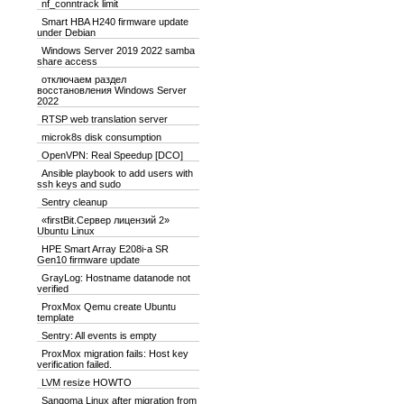
nf_conntrack limit
Smart HBA H240 firmware update
under Debian
Windows Server 2019 2022 samba
share access
отключаем раздел
восстановления Windows Server
2022
RTSP web translation server
microk8s disk consumption
OpenVPN: Real Speedup [DCO]
Ansible playbook to add users with
ssh keys and sudo
Sentry cleanup
«firstBit.Сервер лицензий 2»
Ubuntu Linux
HPE Smart Array E208i-a SR
Gen10 firmware update
GrayLog: Hostname datanode not
verified
ProxMox Qemu create Ubuntu
template
Sentry: All events is empty
ProxMox migration fails: Host key
verification failed.
LVM resize HOWTO
Sangoma Linux after migration from