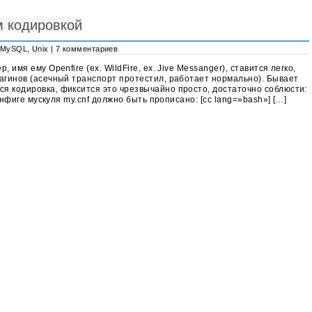
м кодировкой
MySQL
,
Unix
|
7 комментариев
 имя ему Openfire (ex. WildFire, ex. Jive Messanger), ставится легко,
лагинов (асечный транспорт протестил, работает нормально). Бывает
я кодировка, фиксится это чрезвычайно просто, достаточно соблюсти:
конфиге мускуля my.cnf должно быть прописано: [cc lang=»bash»] […]