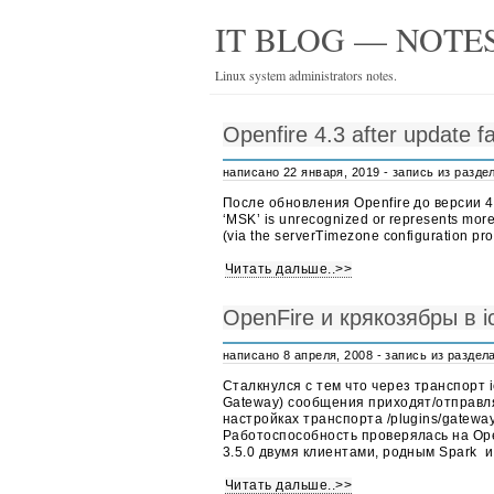
IT BLOG — NOTES
Linux system administrators notes.
Openfire 4.3 after update fai
написано 22 января, 2019 - запись из разд
После обновления Openfire до версии 4.
‘MSK’ is unrecognized or represents more
(via the serverTimezone configuration prop
Читать дальше..>>
OpenFire и крякозябры в i
написано 8 апреля, 2008 - запись из раздел
Сталкнулся с тем что через транспорт 
Gateway) сообщения приходят/отправля
настройках транспорта /plugins/gateway
Работоспособность проверялась на Openfi
3.5.0 двумя клиентами, родным Spark 
Читать дальше..>>